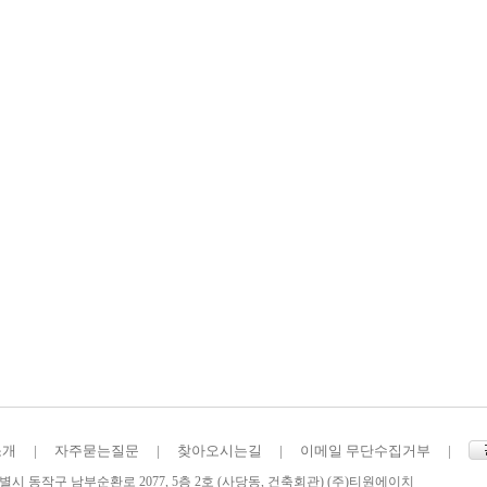
소개
|
자주묻는질문
|
찾아오시는길
|
이메일 무단수집거부
|
시 동작구 남부순환로 2077, 5층 2호 (사당동, 건축회관) (주)티원에이치